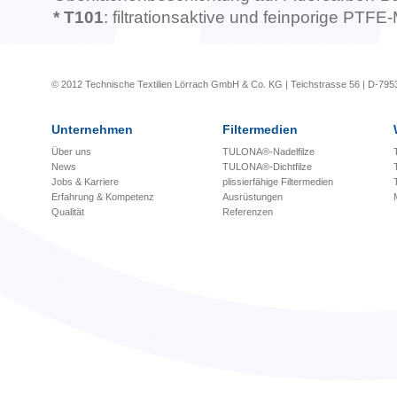
* T101
: filtrationsaktive und feinporige PT
© 2012 Technische Textilien Lörrach GmbH & Co. KG | Teichstrasse 56 | D-795
Unternehmen
Filtermedien
Über uns
TULONA®-Nadelfilze
News
TULONA®-Dichtfilze
Jobs & Karriere
plissierfähige Filtermedien
Erfahrung & Kompetenz
Ausrüstungen
Qualität
Referenzen