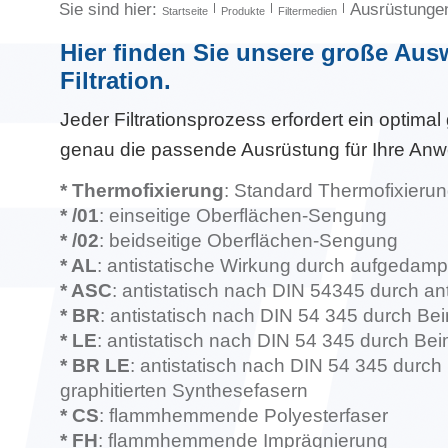
Sie sind hier:
Ausrüstunge
Startseite
Produkte
Filtermedien
Hier finden Sie unsere große Aus
Filtration.
Jeder Filtrationsprozess erfordert ein optima
genau die passende Ausrüstung für Ihre An
* Thermofixierung
: Standard Thermofixieru
* /01
: einseitige Oberflächen-Sengung
* /02
: beidseitige Oberflächen-Sengung
* AL
: antistatische Wirkung durch aufgedamp
* ASC
: antistatisch nach DIN 54345 durch an
* BR
: antistatisch nach DIN 54 345 durch Be
* LE
: antistatisch nach DIN 54 345 durch Be
* BR LE
: antistatisch nach DIN 54 345 durc
graphitierten Synthesefasern
* CS
: flammhemmende Polyesterfaser
* FH
: flammhemmende Imprägnierung