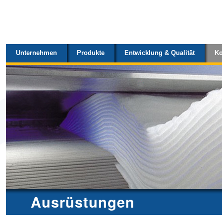
Sektionen
Direkt
zum
Inhalt
Unternehmen
Produkte
Entwicklung & Qualität
Ko
|
Direkt
zur
Navigation
Ausrüstungen