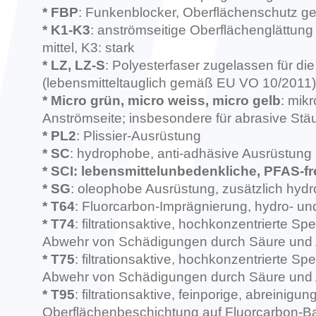
* FBP
: Funkenblocker, Oberflächenschutz ge
*
K1-K3
: anströmseitige Oberflächenglättung 
mittel, K3: stark
* LZ, LZ-S
: Polyesterfaser zugelassen für die
(
lebensmitteltauglich gemäß EU VO 10/2011)
* Micro grün, micro weiss, micro gelb
: mik
Anströmseite; insbesondere für abrasive Stä
* PL2
: Plissier-Ausrüstung
* SC
: hydrophobe, anti-adhäsive Ausrüstung
* SCI:
lebensmittelunbedenkliche, PFAS-f
* SG
: oleophobe Ausrüstung, zusätzlich hy
* T64
: Fluorcarbon-Imprägnierung, hydro- u
* T74
: filtrationsaktive, hochkonzentrierte 
Abwehr von Schädigungen durch Säure und A
* T75
: filtrationsaktive, hochkonzentrierte 
Abwehr von Schädigungen durch Säure und A
* T95
: filtrationsaktive, feinporige, abreinig
Oberflächenbeschichtung auf Fluorcarbon-B