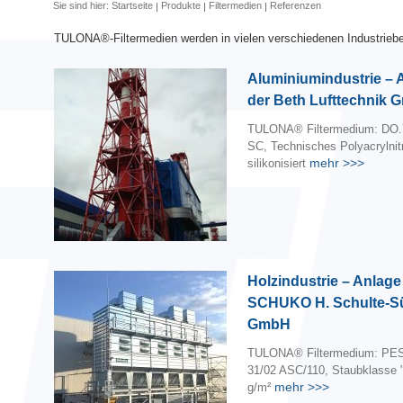
Sie sind hier:
Startseite
Produkte
Filtermedien
Referenzen
TULONA®-Filtermedien werden in vielen verschiedenen Industrieber
Aluminiumindustrie – 
der Beth Lufttechnik
TULONA® Filtermedium: DO.
SC, Technisches Polyacrylnitr
mehr
>>>
silikonisiert
Holzindustrie – Anlage
SCHUKO H. Schulte-S
GmbH
TULONA® Filtermedium: PES
31/02 ASC/110, Staubklasse 
mehr
>>>
g/m²