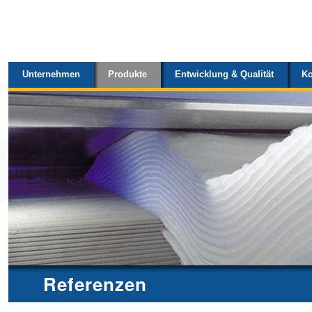
Sektionen
Direkt
zum
Inhalt
Unternehmen
Produkte
Entwicklung & Qualität
Ko
|
Direkt
zur
Navigation
Referenzen