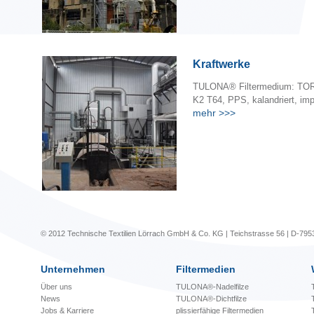
Kraftwerke
TULONA® Filtermedium: TOR
K2 T64, PPS, kalandriert, imp
mehr
>>>
© 2012 Technische Textilien Lörrach GmbH & Co. KG | Teichstrasse 56 | D-795
Unternehmen
Filtermedien
Über uns
TULONA®-Nadelfilze
News
TULONA®-Dichtfilze
Jobs & Karriere
plissierfähige Filtermedien