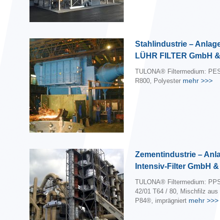
Stahlindustrie – Anlag
LÜHR FILTER GmbH &
TULONA® Filtermedium: PES
mehr
>>>
R800, Polyester
Zementindustrie – Anl
Intensiv-Filter GmbH 
TULONA® Filtermedium: PPS
42/01 T64 / 80, Mischfilz au
mehr
>>>
P84®, imprägniert