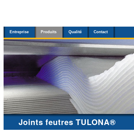
Sections
Aller
au
contenu.
Entreprise
Produits
Qualité
Contact
|
Aller
à
la
navigation
Joints feutres TULONA®