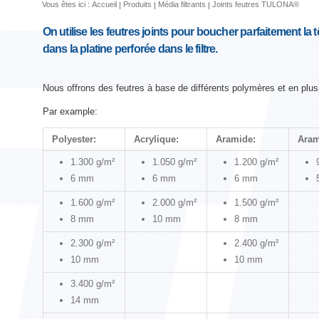
Vous êtes ici :
Accueil
Produits
Média filtrants
Joints feutres TULONA®
On utilise les feutres joints pour boucher parfaitement la t
dans la platine perforée dans le filtre.
Nous offrons des feutres à base de différents polymères et en plus
Par example:
Polyester:
Acrylique:
Aramide:
Ara
1.300 g/m²
1.050 g/m²
1.200 g/m²
6 mm
6 mm
6 mm
1.600 g/m²
2.000 g/m²
1.500 g/m²
8 mm
10 mm
8 mm
2.300 g/m²
2.400 g/m²
10 mm
10 mm
3.400 g/m²
14 mm