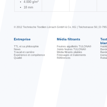
4.000 g/m²
18 mm
© 2012 Technische Textilien Lörrach GmbH & Co. KG | Teichstrasse 56 | D-795
Entreprise
Média filtrants
Text
bla
TTL et sa philosophie
Feutres aiguilletés TULONA®
Habil
News
Joints feutres TULONA®
Band
Travail et carrière
Média filtrants pliables
Bande
Expérience et compétence
Finissages et traitements
tran
Qualité
Références
Ruban