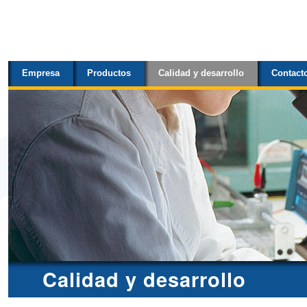
Secciones
Cambiar
a
contenido.
Empresa
Productos
Calidad y desarrollo
Contact
|
Saltar
a
navegación
Calidad y desarrollo