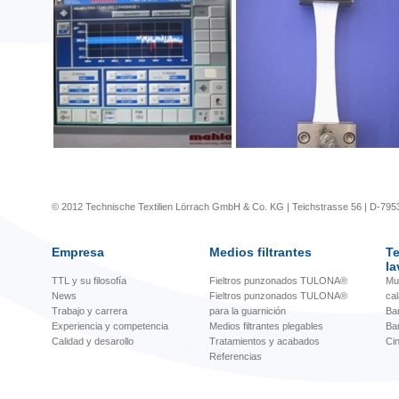
© 2012 Technische Textilien Lörrach GmbH & Co. KG | Teichstrasse 56 | D-795
Empresa
Medios filtrantes
Te
la
TTL y su filosofía
Fieltros punzonados TULONA®
Mu
News
Fieltros punzonados TULONA®
ca
Trabajo y carrera
para la guarnición
Ba
Experiencia y competencia
Medios filtrantes plegables
Ba
Calidad y desarollo
Tratamientos y acabados
Cin
Referencias