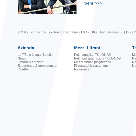
mehr
>>>
© 2012 Technische Textilien Lörrach GmbH & Co. KG | Teichstrasse 56 | D-795
Azienda
Mezzi filtranti
Te
La TTL e la sua filosofia
Feltri agugliati TULONA®
Mo
News
Feltri per guarnizioni TULONA®
Na
Lavoro & carriera
Mezzi filtranti pieghettabili
Na
Esperienza & competenza
Finissaggi & trattamenti
Na
Qualità
Referenze