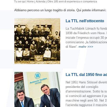
Tu sei qui:
Home
Azienda
Oltre 185 anni di esperienza e competenza
Abbiamo percorso un lungo tragitto di storia. Qui potete informarvi:
La TTL nell'ottocento
La Tuchfabrik Lörrach fu fond
1838 da Friedrich vom Hove. 
iniziale l’impresa occupò 30 
cominciarono „la fabbricazion
mehr
>>>
di filare“.
La TTL dal 1950 fino a
Nel 1951 Hans Stössel divent
presidente del consiglio
d’amministrazione. Sotto la s
si cominciò ad aggiornare il p
macchine negli anni 50. Nel 
l’azienda raggiunse il massim