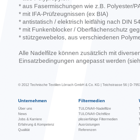
* aus Fasermischungen wie z.B. Polyester/
* mit IFA-Prüfzeugnissen (ex BIA)
* antistatisch / elektrisch leitfähig nach DIN 54
* mit Funkenblocker / Oberflächenschutz ge
* stützgewebelos, aus verschiedenen Polym
Alle Nadelfilze können zusätzlich mit diverse
Einsatzbedingungen angepasst werden (sieh
© 2012 Technische Textilien Lörrach GmbH & Co. KG | Teichstrasse 56 | D-795
Unternehmen
Filtermedien
Über uns
TULONA®-Nadelfilze
News
TULONA®-Dichtfilze
Jobs & Karriere
plissierfähige Filtermedien
Erfahrung & Kompetenz
Ausrüstungen
Qualität
Referenzen