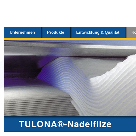
Sektionen
Direkt
zum
Inhalt
Unternehmen
Produkte
Entwicklung & Qualität
Ko
|
Direkt
zur
Navigation
TULONA®-Nadelfilze