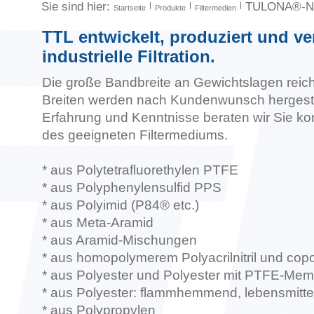
Sie sind hier:
TULONA®-Nad
Startseite
Produkte
Filtermedien
TTL entwickelt, produziert und ver
industrielle Filtration.
Die große Bandbreite an Gewichtslagen reicht
Breiten werden nach Kundenwunsch hergestel
Erfahrung und Kenntnisse beraten wir Sie k
des geeigneten Filtermediums.
* aus Polytetrafluorethylen PTFE
* aus Polyphenylensulfid PPS
* aus Polyimid (P84® etc.)
* aus Meta-Aramid
* aus Aramid-Mischungen
* aus homopolymerem Polyacrilnitril und copo
* aus Polyester und Polyester mit PTFE-Me
* aus Polyester: flammhemmend, lebensmitte
* aus Polypropylen