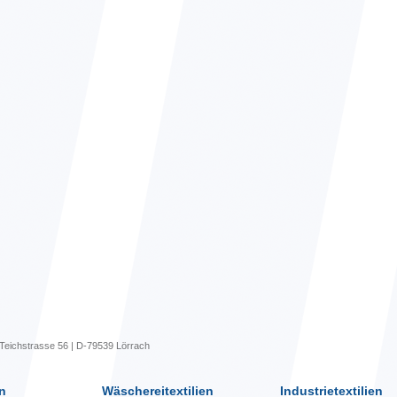
Teichstrasse 56 | D-79539 Lörrach
n
Wäschereitextilien
Industrietextilien