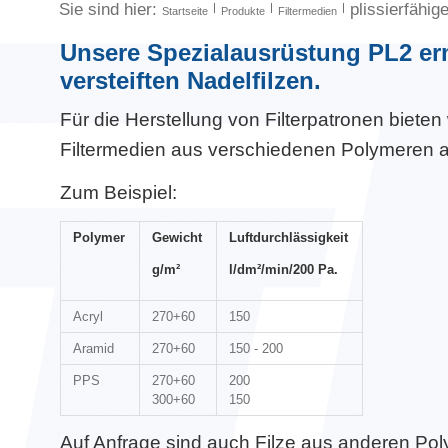
Sie sind hier:
plissierfähig
Startseite
Produkte
Filtermedien
Unsere Spezialausrüstung PL2 er
versteiften Nadelfilzen.
Für die Herstellung von Filterpatronen bieten 
Filtermedien aus verschiedenen Polymeren a
Zum Beispiel:
Polymer
Gewicht
Luftdurchlässigkeit
g/m²
l/dm²/min/200 Pa.
Acryl
270+60
150
Aramid
270+60
150 - 200
PPS
270+60
200
300+60
150
Auf Anfrage sind auch Filze aus anderen Po