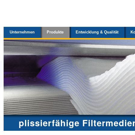
Sektionen
Direkt
zum
Inhalt
Unternehmen
Produkte
Entwicklung & Qualität
Ko
|
Direkt
zur
Navigation
plissierfähige Filtermedie