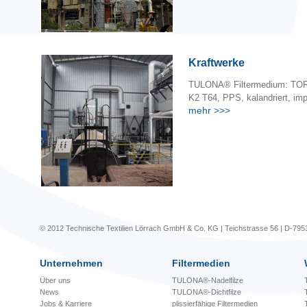
Kraftwerke
TULONA® Filtermedium: TOR
K2 T64, PPS, kalandriert, imp
mehr
>>>
© 2012 Technische Textilien Lörrach GmbH & Co. KG | Teichstrasse 56 | D-795
Unternehmen
Filtermedien
Über uns
TULONA®-Nadelfilze
News
TULONA®-Dichtfilze
Jobs & Karriere
plissierfähige Filtermedien