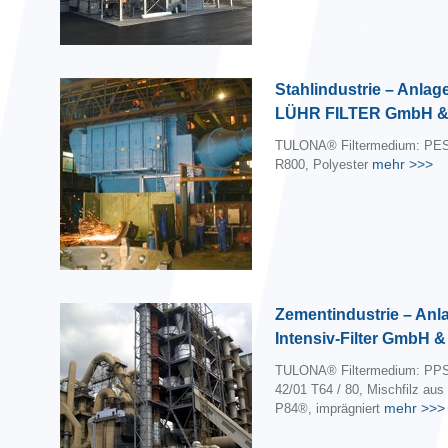
Stahlindustrie – Anlag
LÜHR FILTER GmbH &
TULONA® Filtermedium: PES
mehr
>>>
R800, Polyester
Zementindustrie – Anl
Intensiv-Filter GmbH 
TULONA® Filtermedium: PPS
42/01 T64 / 80, Mischfilz au
mehr
>>>
P84®, imprägniert