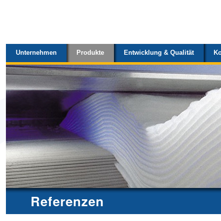
Sektionen
Direkt
zum
Inhalt
Unternehmen
Produkte
Entwicklung & Qualität
Ko
|
Direkt
zur
Navigation
Referenzen