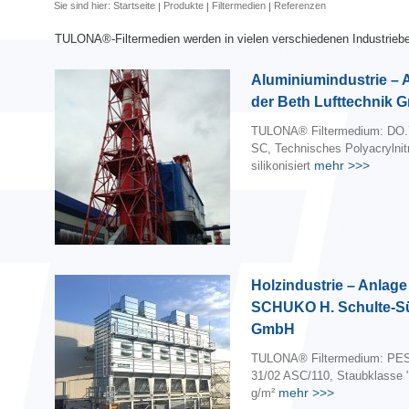
Sie sind hier:
Startseite
Produkte
Filtermedien
Referenzen
TULONA®-Filtermedien werden in vielen verschiedenen Industrieber
Aluminiumindustrie – 
der Beth Lufttechnik
TULONA® Filtermedium: DO.
SC, Technisches Polyacrylnitr
mehr
>>>
silikonisiert
Holzindustrie – Anlage
SCHUKO H. Schulte-S
GmbH
TULONA® Filtermedium: PES
31/02 ASC/110, Staubklasse 
mehr
>>>
g/m²