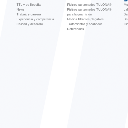
TTL y su filosofía
Fieltros punzonados TULONA®
Mu
News
Fieltros punzonados TULONA®
ca
Trabajo y carrera
para la guarnición
Ba
Experiencia y competencia
Medios filtrantes plegables
Ba
Calidad y desarollo
Tratamientos y acabados
Cin
Referencias