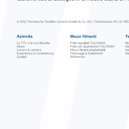
© 2012 Technische Textilien Lörrach GmbH & Co. KG | Teichstrasse 56 | D-795
Azienda
Mezzi filtranti
Te
La TTL e la sua filosofia
Feltri agugliati TULONA®
Mo
News
Feltri per guarnizioni TULONA®
Na
Lavoro & carriera
Mezzi filtranti pieghettabili
Na
Esperienza & competenza
Finissaggi & trattamenti
Na
Qualità
Referenze