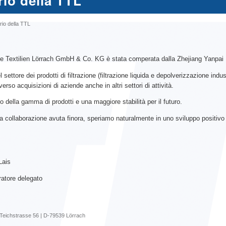
rio della TTL
rio della TTL
che Textilien Lörrach GmbH & Co. KG è stata comperata dalla Zhejiang Yanpai F
settore dei prodotti di filtrazione (filtrazione liquida e depolverizzazione indu
rso acquisizioni di aziende anche in altri settori di attività.
 della gamma di prodotti e una maggiore stabilità per il futuro.
ottima collaborazione avuta finora, speriamo naturalmente in uno sviluppo positi
is
ore delegato
Teichstrasse 56 | D-79539 Lörrach