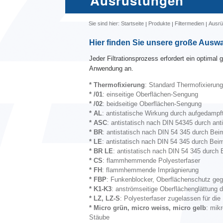
Ausrüstungen
Sie sind hier:
Startseite
Produkte
Filtermedien
Ausrü
Hier finden Sie unsere große Auswah
Jeder Filtrationsprozess erfordert ein optimal
Anwendung an.
* Thermofixierung
: Standard Thermofixierung
* /01
: einseitige Oberflächen-Sengung
* /02
: beidseitige Oberflächen-Sengung
* AL
: antistatische Wirkung durch aufgedamp
* ASC
: antistatisch nach DIN 54345 durch an
* BR
: antistatisch nach DIN 54 345 durch Bei
* LE
: antistatisch nach DIN 54 345 durch Bei
* BR LE
: antistatisch nach DIN 54 345 durch 
* CS
: flammhemmende Polyesterfaser
* FH
: flammhemmende Imprägnierung
* FBP
: Funkenblocker, Oberflächenschutz geg
*
K1-K3
: anströmseitige Oberflächenglättung du
* LZ, LZ-S
: Polyesterfaser zugelassen für die
* Micro grün, micro weiss, micro gelb
: mik
Stäube