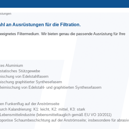
stungen
l an Ausrüstungen für die Filtration.
 geeignetes Filtermedium. Wir bieten genau die passende Ausrüstung für Ihre
ftes Aluminium
tistatisches Stützgewebe
mischung von Edelstahlfasern
mischung graphitierter Synthesefasern
Beimischung von Edelstahl- und graphitierten Synthesefasern
en Funkenflug auf der Anströmseite
rch Kalandrierung: K1: leicht, K2: mittel, K3: stark
 Lebensmittelindustrie
(
lebensmitteltauglich gemäß EU VO 10/2011)
roporöse Schaumbeschichtung auf der Anströmseite; insbesondere für abrasi