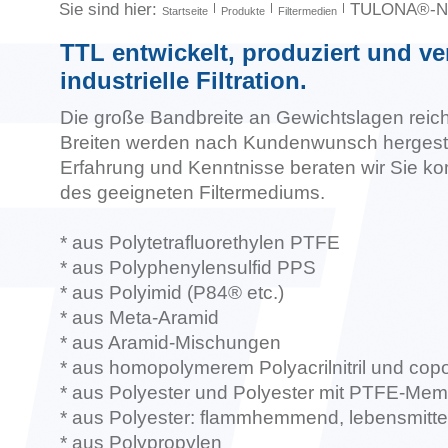
Sie sind hier:
TULONA®-Nad
Startseite
Produkte
Filtermedien
TTL entwickelt, produziert und ver
industrielle Filtration.
Die große Bandbreite an Gewichtslagen reicht
Breiten werden nach Kundenwunsch hergestel
Erfahrung und Kenntnisse beraten wir Sie k
des geeigneten Filtermediums.
* aus Polytetrafluorethylen PTFE
* aus Polyphenylensulfid PPS
* aus Polyimid (P84® etc.)
* aus Meta-Aramid
* aus Aramid-Mischungen
* aus homopolymerem Polyacrilnitril und copo
* aus Polyester und Polyester mit PTFE-Me
* aus Polyester: flammhemmend, lebensmitte
* aus Polypropylen