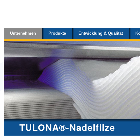
Sektionen
Direkt
zum
Inhalt
Unternehmen
Produkte
Entwicklung & Qualität
Ko
|
Direkt
zur
Navigation
TULONA®-Nadelfilze