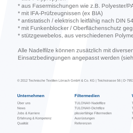
* aus Fasermischungen wie z.B. Polyester/
* mit IFA-Prüfzeugnissen (ex BIA)
* antistatisch / elektrisch leitfähig nach DIN 54
* mit Funkenblocker / Oberflächenschutz ge
* stützgewebelos, aus verschiedenen Polym
Alle Nadelfilze können zusätzlich mit diverse
Einsatzbedingungen angepasst werden (sieh
© 2012 Technische Textilien Lörrach GmbH & Co. KG | Teichstrasse 56 | D-795
Unternehmen
Filtermedien
Über uns
TULONA®-Nadelfilze
News
TULONA®-Dichtfilze
Jobs & Karriere
plissierfähige Filtermedien
Erfahrung & Kompetenz
Ausrüstungen
Qualität
Referenzen