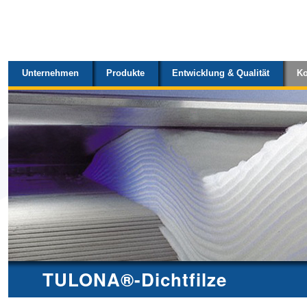
Sektionen
Direkt
zum
Inhalt
Unternehmen
Produkte
Entwicklung & Qualität
Ko
|
Direkt
zur
Navigation
TULONA®-Dichtfilze