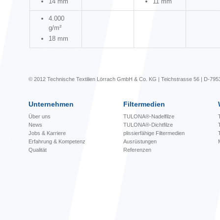
14 mm
11 mm
4.000
g/m²
18 mm
© 2012 Technische Textilien Lörrach GmbH & Co. KG | Teichstrasse 56 | D-795
Unternehmen
Filtermedien
Über uns
TULONA®-Nadelfilze
News
TULONA®-Dichtfilze
Jobs & Karriere
plissierfähige Filtermedien
Erfahrung & Kompetenz
Ausrüstungen
Qualität
Referenzen