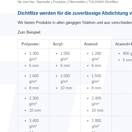
Sie sind hier:
Startseite
Produkte
Filtermedien
TULONA®-Dichtfilze
Dichtfilze werden für die zuverlässige Abdichtung 
Wir bieten Produkte in allen gängigen Stärken und aus verschiede
Zum Beispiel:
Polyester:
Acryl:
Aramid:
Aramid+
1.300
1.050
1.200
900 
g/m²
g/m²
g/m²
5 m
6 mm
6 mm
6 mm
1.600
2.000
1.500
g/m²
g/m²
g/m²
8 mm
10 mm
8 mm
2.300
2.400
g/m²
g/m²
10 mm
10 mm
3.400
2.800
g/m²
g/m²