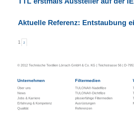
TTL erstmals Aussteller auf der I
Aktuelle Referenz: Entstaubung ei
1
2
© 2012 Technische Textilien Lörrach GmbH & Co. KG | Teichstrasse 56 | D-795
Unternehmen
Filtermedien
Über uns
TULONA®-Nadelfilze
News
TULONA®-Dichtfilze
Jobs & Karriere
plissierfähige Filtermedien
Erfahrung & Kompetenz
Ausrüstungen
Qualität
Referenzen