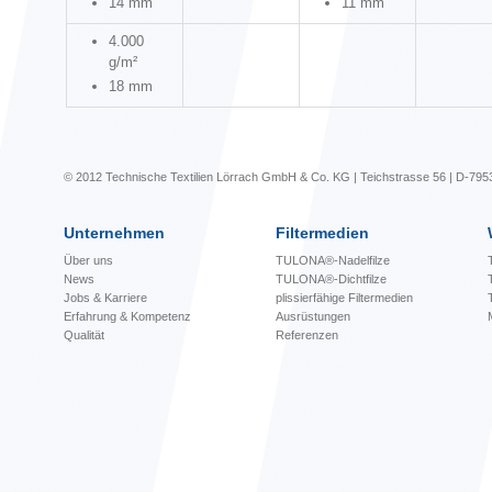
14 mm
11 mm
4.000
g/m²
18 mm
© 2012 Technische Textilien Lörrach GmbH & Co. KG | Teichstrasse 56 | D-795
Unternehmen
Filtermedien
Über uns
TULONA®-Nadelfilze
News
TULONA®-Dichtfilze
Jobs & Karriere
plissierfähige Filtermedien
Erfahrung & Kompetenz
Ausrüstungen
Qualität
Referenzen