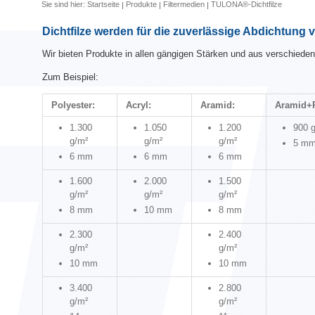
Sie sind hier:
Startseite
Produkte
Filtermedien
TULONA®-Dichtfilze
Dichtfilze werden für die zuverlässige Abdichtung 
Wir bieten Produkte in allen gängigen Stärken und aus verschiede
Zum Beispiel:
Polyester:
Acryl:
Aramid:
Aramid+
1.300
1.050
1.200
900 
g/m²
g/m²
g/m²
5 m
6 mm
6 mm
6 mm
1.600
2.000
1.500
g/m²
g/m²
g/m²
8 mm
10 mm
8 mm
2.300
2.400
g/m²
g/m²
10 mm
10 mm
3.400
2.800
g/m²
g/m²