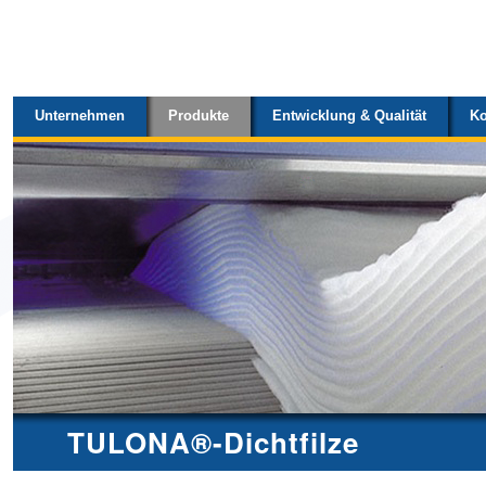
Sektionen
Direkt
zum
Inhalt
Unternehmen
Produkte
Entwicklung & Qualität
Ko
|
Direkt
zur
Navigation
TULONA®-Dichtfilze