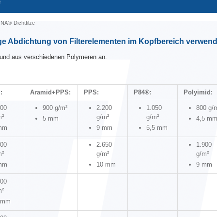
e
A®-Dichtfilze
sige Abdichtung von Filterelementen im Kopfbereich verwend
n und aus verschiedenen Polymeren an.
:
Aramid+PPS:
PPS:
P84®:
Polyimid:
200
900 g/m²
2.200
1.050
800 g/
m²
g/m²
g/m²
5 mm
4,5 m
mm
9 mm
5,5 mm
500
2.650
1.900
m²
g/m²
g/m²
mm
10 mm
9 mm
400
m²
 mm