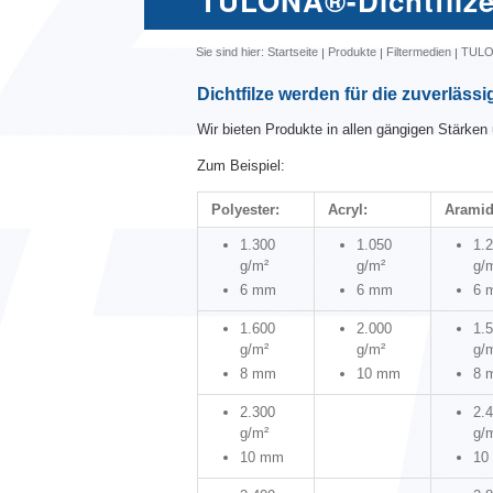
TULONA®-Dichtfilz
Sie sind hier:
Startseite
Produkte
Filtermedien
TULON
Dichtfilze werden für die zuverläs
Wir bieten Produkte in allen gängigen Stärke
Zum Beispiel:
Polyester:
Acryl:
Aramid
1.300
1.050
1.
g/m²
g/m²
g/
6 mm
6 mm
6 
1.600
2.000
1.
g/m²
g/m²
g/
8 mm
10 mm
8 
2.300
2.
g/m²
g/
10 mm
10