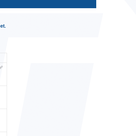
et.
m²
m