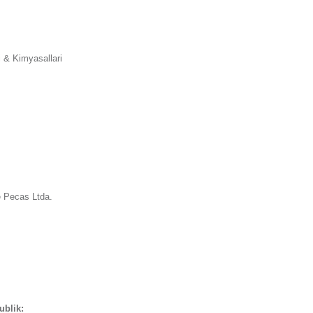
 & Kimyasallari
e Pecas Ltda.
ublik: