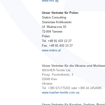
www.fms.ag
Unser Vertreter für Polen:
Stakro Consulting
Stanislaw Królikowski
Ul. Wiatraczna 33
72-004 Tanowo
Polen
Tel. +48 91 433 13 27
Fax. +48 91 433 13 27
www.stakro.pl
Unser Vertreter für die Ukraine und Moldaw
MASHER-Textile Ltd.
Prosp. Povitroflotski, 3
03049 Kiev
Ukraine
Tel. +380 671775202 oder +380 44 2454085
www.masher-textile.com.ua
Unser Vertreter für Kroatien, Serbien, Bo