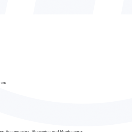
ien:
snien-Herzegowina, Slowenien und Montenegro: