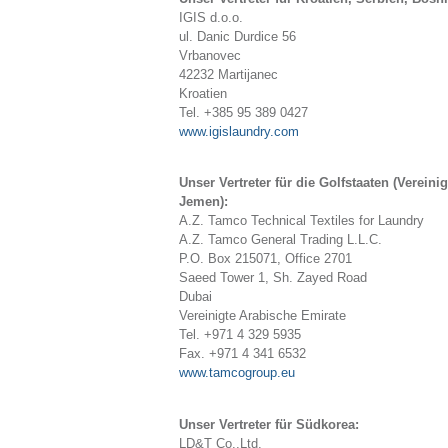
IGIS d.o.o.
ul. Danic Durdice 56
Vrbanovec
42232 Martijanec
Kroatien
Tel. +385 95 389 0427
www.igislaundry.com
Unser Vertreter für die Golfstaaten (Verein
Jemen):
A.Z. Tamco Technical Textiles for Laundry
A.Z. Tamco General Trading L.L.C.
P.O. Box 215071, Office 2701
Saeed Tower 1, Sh. Zayed Road
Dubai
Vereinigte Arabische Emirate
Tel. +971 4 329 5935
Fax. +971 4 341 6532
www.tamcogroup.eu
Unser Vertreter für Südkorea:
LD&T Co.,Ltd.