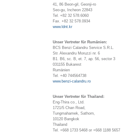
41, 86 Beon-gil, Geonji-ro
Seo-gu, Incheon 22843
Tel. +82 32 578.6060
Fax. +82 32 578.0934
www.ldnt.kr
Unser Vertreter für Rumänien:
BCS Benzi Calandru Service S.R.L.
Str. Alexandru Moruzzi nr. 6
B1. B6, sc. B, et. 7, ap. 56, sector 3
031155 Bukarest
Rumänien
Tel. +40 744564738
www.benzi-calandru.ro
Unser Vertreter für Thailand:
Eng-Thira co., Ltd.
1721/5 Chan Road,
Tungmahamek, Sathorn,
10120 Bangkok
Thailand
Tel. +668 1733 5468 or +668 1188 5657