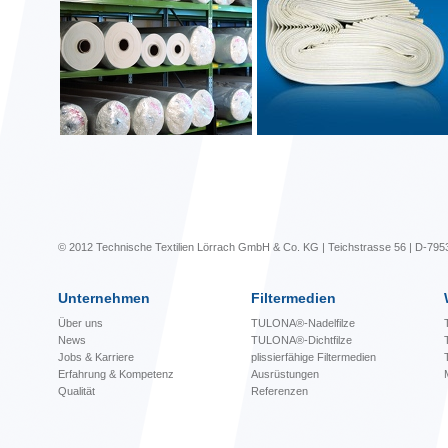
© 2012 Technische Textilien Lörrach GmbH & Co. KG | Teichstrasse 56 | D-795
Unternehmen
Filtermedien
Über uns
TULONA®-Nadelfilze
News
TULONA®-Dichtfilze
Jobs & Karriere
plissierfähige Filtermedien
Erfahrung & Kompetenz
Ausrüstungen
Qualität
Referenzen