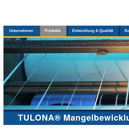
Sektionen
Direkt
zum
Inhalt
Unternehmen
Produkte
Entwicklung & Qualität
Ko
|
Direkt
zur
Navigation
TULONA® Mangelbewickl